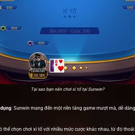
Tại sao bạn nên chơi xì tố tại Sunwin?
 dụng
: Sunwin mang đến một nền tảng game mượt mà, dễ dàng 
ó thể chọn chơi xì tố với nhiều mức cược khác nhau, từ đó thoải