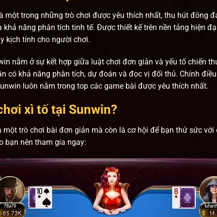
à một trong những trò chơi được yêu thích nhất, thu hút đông đả
à khả năng phân tích tinh tế. Được thiết kế trên nền tảng hiện đạ
y kịch tính cho người chơi.
win nằm ở sự kết hợp giữa luật chơi đơn giản và yếu tố chiến t
 có khả năng phân tích, dự đoán và đọc vị đối thủ. Chính điều
i Sunwin luôn nằm trong top các game bài được yêu thích nhất.
hơi xì tố tại Sunwin?
à một trò chơi bài đơn giản mà còn là cơ hội để bạn thử sức với
sao bạn nên tham gia ngay: