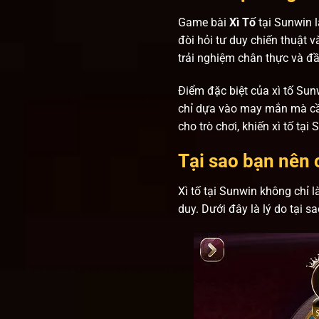
Game bài
Xì Tố
tại Sunwin l
đòi hỏi tư duy chiến thuật v
trải nghiệm chân thực và đầ
Điểm đặc biệt của xì tố Sun
chỉ dựa vào may mắn mà cần
cho trò chơi, khiến xì tố tạ
Tại sao bạn nên c
Xì tố tại Sunwin không chỉ l
duy. Dưới đây là lý do tại 