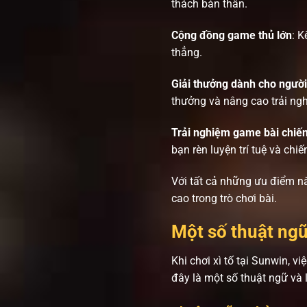
thách bản thân.
Cộng đồng game thủ lớn
: K
thẳng.
Giải thưởng dành cho người
thưởng và nâng cao trải ng
Trải nghiệm game bài chiến
bạn rèn luyện trí tuệ và chiế
Với tất cả những ưu điểm nà
cao trong trò chơi bài.
Một số thuật ngữ 
Khi chơi xì tố tại Sunwin, 
đây là một số thuật ngữ và 