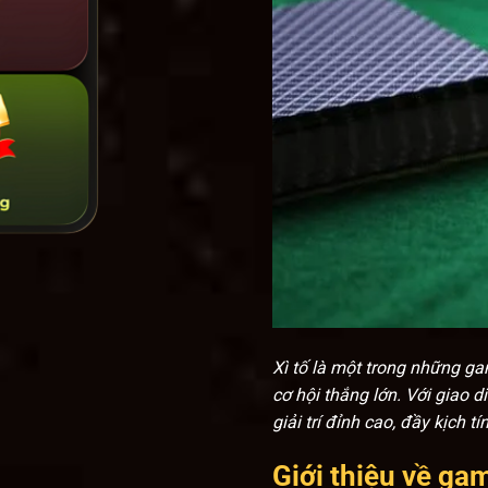
Xì tố là một trong những gam
cơ hội thắng lớn. Với giao 
giải trí đỉnh cao, đầy kịch 
Giới thiệu về gam