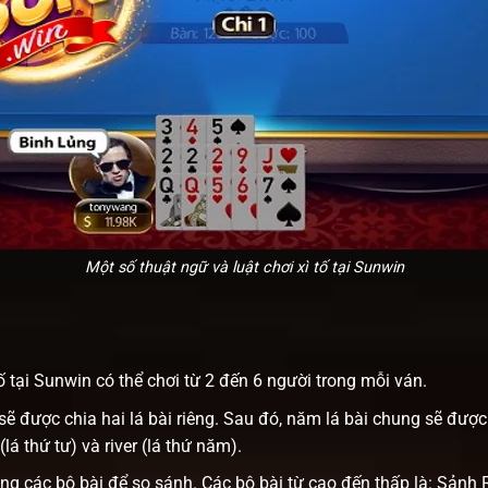
Một số thuật ngữ và luật chơi xì tố tại Sunwin
tố tại Sunwin có thể chơi từ 2 đến 6 người trong mỗi ván.
sẽ được chia hai lá bài riêng. Sau đó, năm lá bài chung sẽ được 
 (lá thứ tư) và river (lá thứ năm).
dụng các bộ bài để so sánh. Các bộ bài từ cao đến thấp là: Sảnh 