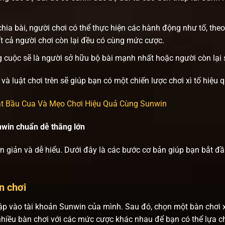
chia bài, người chơi có thể thực hiện các hành động như tố, the
ất cả người chơi còn lại đều có cùng mức cược.
g cuộc sẽ là người sở hữu bộ bài mạnh nhất hoặc người còn lại s
 luật chơi trên sẽ giúp bạn có một chiến lược chơi xì tố hiệu q
t Bầu Cua Và Mẹo Chơi Hiệu Quả Cùng Sunwin
unwin chuẩn dễ thắng lớn
ơn giản và dễ hiểu. Dưới đây là các bước cơ bản giúp bạn bắt đ
n chơi
ập vào tài khoản Sunwin của mình. Sau đó, chọn một bàn chơi 
hiều bàn chơi với các mức cược khác nhau để bạn có thể lựa c