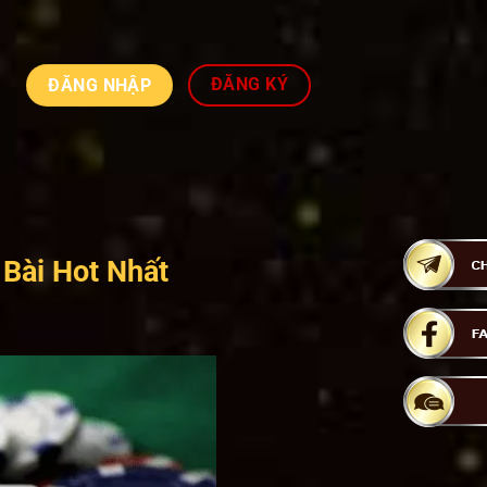
ĐĂNG KÝ
ĐĂNG NHẬP
Bài Hot Nhất