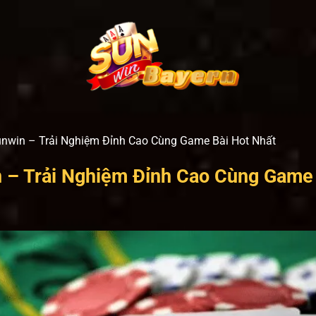
unwin – Trải Nghiệm Đỉnh Cao Cùng Game Bài Hot Nhất
n – Trải Nghiệm Đỉnh Cao Cùng Game 