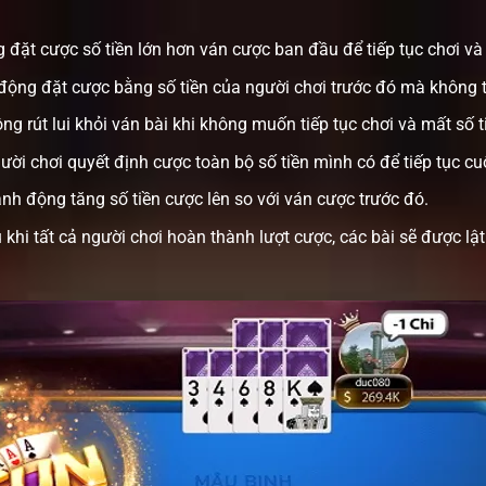
 đặt cược số tiền lớn hơn ván cược ban đầu để tiếp tục chơi và
 động đặt cược bằng số tiền của người chơi trước đó mà không t
ng rút lui khỏi ván bài khi không muốn tiếp tục chơi và mất số 
gười chơi quyết định cược toàn bộ số tiền mình có để tiếp tục cu
ành động tăng số tiền cược lên so với ván cược trước đó.
u khi tất cả người chơi hoàn thành lượt cược, các bài sẽ được lậ