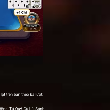
lật trên bàn theo ba lượt:
Rồng, Tứ Quý, Cù Lũ, Sảnh,