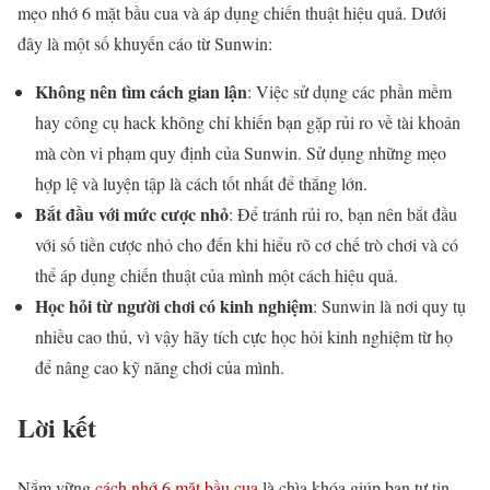
mẹo nhớ 6 mặt bầu cua và áp dụng chiến thuật hiệu quả. Dưới
đây là một số khuyến cáo từ Sunwin:
Không nên tìm cách gian lận
: Việc sử dụng các phần mềm
hay công cụ hack không chỉ khiến bạn gặp rủi ro về tài khoản
mà còn vi phạm quy định của Sunwin. Sử dụng những mẹo
hợp lệ và luyện tập là cách tốt nhất để thắng lớn.
Bắt đầu với mức cược nhỏ
: Để tránh rủi ro, bạn nên bắt đầu
với số tiền cược nhỏ cho đến khi hiểu rõ cơ chế trò chơi và có
thể áp dụng chiến thuật của mình một cách hiệu quả.
Học hỏi từ người chơi có kinh nghiệm
: Sunwin là nơi quy tụ
nhiều cao thủ, vì vậy hãy tích cực học hỏi kinh nghiệm từ họ
để nâng cao kỹ năng chơi của mình.
Lời kết
Nắm vững
cách nhớ 6 mặt bầu cua
là chìa khóa giúp bạn tự tin