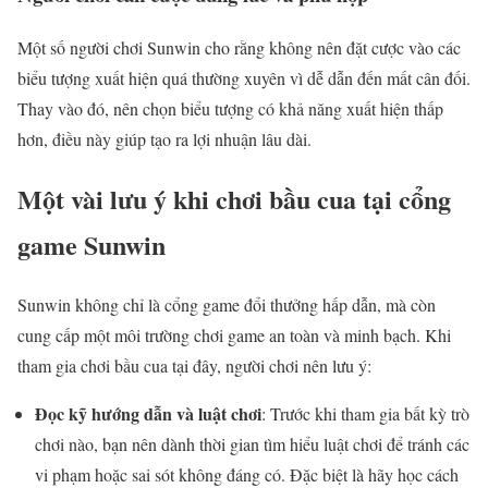
Một số người chơi Sunwin cho rằng không nên đặt cược vào các
biểu tượng xuất hiện quá thường xuyên vì dễ dẫn đến mất cân đối.
Thay vào đó, nên chọn biểu tượng có khả năng xuất hiện thấp
hơn, điều này giúp tạo ra lợi nhuận lâu dài.
Một vài lưu ý khi chơi bầu cua tại cổng
game Sunwin
Sunwin không chỉ là cổng game đổi thưởng hấp dẫn, mà còn
cung cấp một môi trường chơi game an toàn và minh bạch. Khi
tham gia chơi bầu cua tại đây, người chơi nên lưu ý:
Đọc kỹ hướng dẫn và luật chơi
: Trước khi tham gia bất kỳ trò
chơi nào, bạn nên dành thời gian tìm hiểu luật chơi để tránh các
vi phạm hoặc sai sót không đáng có. Đặc biệt là hãy học cách