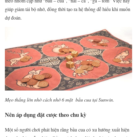
theo nhóm cặp như “bầu – cua”, “nai – cá”, “gà – tôm” Việc này
giúp giảm tải bộ nhớ, đồng thời tạo ra hệ thống dễ hiểu khi muốn
dự đoán.
Mẹo thắng lớn nhờ cách nhớ 6 mặt bầu cua tại Sunwin.
Nên áp dụng đặt cược theo chu kỳ
Một số người chơi phát hiện rằng bầu cua có xu hướng xuất hiện