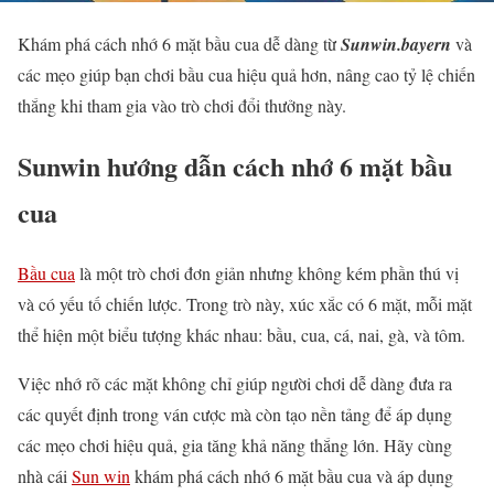
Khám phá cách nhớ 6 mặt bầu cua dễ dàng từ
Sunwin.bayern
và
các mẹo giúp bạn chơi bầu cua hiệu quả hơn, nâng cao tỷ lệ chiến
thắng khi tham gia vào trò chơi đổi thưởng này.
Sunwin hướng dẫn cách nhớ 6 mặt bầu
cua
Bầu cua
là một trò chơi đơn giản nhưng không kém phần thú vị
và có yếu tố chiến lược. Trong trò này, xúc xắc có 6 mặt, mỗi mặt
thể hiện một biểu tượng khác nhau: bầu, cua, cá, nai, gà, và tôm.
Việc nhớ rõ các mặt không chỉ giúp người chơi dễ dàng đưa ra
các quyết định trong ván cược mà còn tạo nền tảng để áp dụng
các mẹo chơi hiệu quả, gia tăng khả năng thắng lớn. Hãy cùng
nhà cái
Sun win
khám phá cách nhớ 6 mặt bầu cua và áp dụng