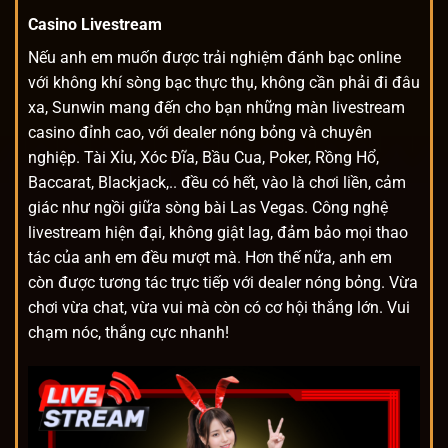
Casino Livestream
Nếu anh em muốn được trải nghiệm đánh bạc online
với không khí sòng bạc thực thụ, không cần phải đi đâu
xa, Sunwin mang đến cho bạn những màn livestream
casino đỉnh cao, với dealer nóng bỏng và chuyên
nghiệp. Tài Xỉu, Xóc Đĩa, Bầu Cua, Poker, Rồng Hổ,
Baccarat, Blackjack,.. đều có hết, vào là chơi liền, cảm
giác như ngồi giữa sòng bài Las Vegas. Công nghệ
livestream hiện đại, không giật lag, đảm bảo mọi thao
tác của anh em đều mượt mà. Hơn thế nữa, anh em
còn được tương tác trực tiếp với dealer nóng bỏng. Vừa
chơi vừa chat, vừa vui mà còn có cơ hội thắng lớn. Vui
chạm nóc, thắng cực nhanh!