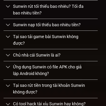
Sunwin rút tối thiểu bao nhiêu? Tối đa
bao nhiêu tiền?
Sunwin nạp tối thiểu bao nhiêu tiền?
Tại sao tải game bài Sunwin không
được?
Chủ nhà cái Sunwin là ai?
Ứng dụng Sunwin có file APK cho giả
lập Android không?
Tại sao rút tiền trong tài khoản Sunwin
không được?
Có tool hack tài xỉu Sunwin hay không?