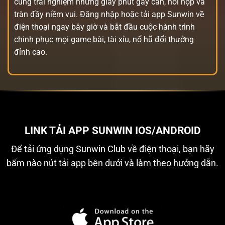
cùng trải nghiệm những giây phút gay cấn, hồi hộp và
tràn đầy niềm vui. Đăng nhập hoặc tải app Sunwin về
điện thoại ngay bây giờ và bắt đầu cuộc hành trình
chinh phục mọi game bài, tài xỉu, nổ hũ đổi thưởng
đỉnh cao.
LINK TẢI APP SUNWIN IOS/ANDROID
Để tải ứng dụng Sunwin Club về điện thoại, bạn hãy
bấm nào nút tải app bên dưới và làm theo hướng dẫn.