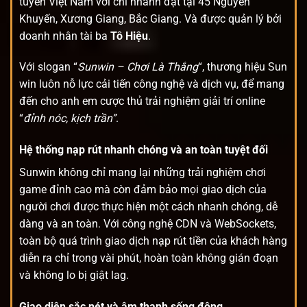
tuyến Việt Nam với chi nhánh đặt tại 45 Nguyễn
Khuyến, Xương Giang, Bắc Giang. Và được quản lý bởi
doanh nhân tài ba
Tô Hiệu
.
Với slogan “
Sunwin – Chơi Là Thắng
“, thương hiệu Sun
win luôn nỗ lực cải tiến công nghệ và dịch vụ, để mang
đến cho anh em cược thủ trải nghiệm giải trí online
“
đỉnh nóc, kịch trần”
.
Hệ thống nạp rút nhanh chóng và an toàn tuyệt đối
Sunwin không chỉ mang lại những trải nghiệm chơi
game đỉnh cao mà còn đảm bảo mọi giao dịch của
người chơi được thực hiện một cách nhanh chóng, dễ
dàng và an toàn. Với công nghệ CDN và WebSockets,
toàn bộ quá trình giao dịch nạp rút tiền của khách hàng
diễn ra chỉ trong vài phút, hoàn toàn không gián đoạn
và không lo bị giật lag.
Giao diện sắc nét và âm thanh sống động