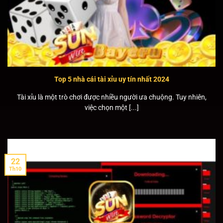
Top 5 nhà cái tài xỉu uy tín nhất 2024
Tài xỉu là một trò chơi được nhiều người ưa chuộng. Tuy nhiên,
việc chọn một [...]
22
Th10