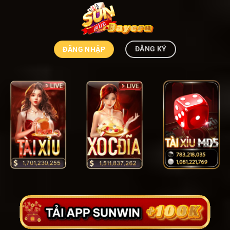
Bỏ
qua
nội
dung
ĐĂNG KÝ
ĐĂNG NHẬP