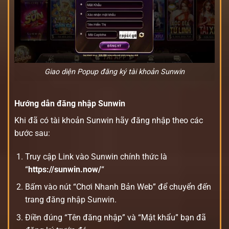
Giao diện Popup đăng ký tài khoản Sunwin
Hướng dẫn đăng nhập Sunwin
Khi đã có tài khoản Sunwin hãy đăng nhập theo các
bước sau:
Truy cập Link vào Sunwin chính thức là
“
https://sunwin.now/
“
Bấm vào nút “Chơi Nhanh Bản Web” để chuyển đến
trang đăng nhập Sunwin.
Điền đúng “Tên đăng nhập” và “Mật khẩu” bạn đã