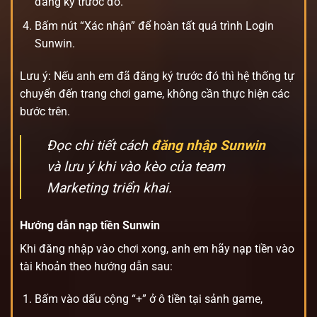
đăng ký trước đó.
Bấm nút “Xác nhận” để hoàn tất quá trình Login
Sunwin.
Lưu ý: Nếu anh em đã đăng ký trước đó thì hệ thống tự
chuyển đến trang chơi game, không cần thực hiện các
bước trên.
Đọc chi tiết cách
đăng nhập Sunwin
và lưu ý khi vào kèo của team
Marketing triển khai.
Hướng dẫn nạp tiền Sunwin
Khi đăng nhập vào chơi xong, anh em hãy nạp tiền vào
tài khoản theo hướng dẫn sau:
Bấm vào dấu cộng “+” ở ô tiền tại sảnh game,