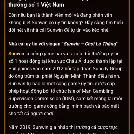
thưởng số 1 Việt Nam
Còn nếu bạn là thành viên mới và đang phân vân
không biết Sunwin có uy tín không? Hãy cùng tìm hiểu
đôi nét về nhà cái Sunwin để tự tin vào kèo nhé.
Nhà cái uy tín với slogan “
Sunwin – Chơi Là Thắng
“
Sunwin
là cổng game bài và
tài xỉu
đổi thưởng uy tín
số 1 hoạt động tại khu vực Châu Á, được thành lập tại
Philippines vào năm 2012 bởi tập đoàn Suncity Group,
do ông trùm tài phiệt Nguyễn Minh Thành điều hành.
Sun win tự hào là một cổng game uy tín, được cấp
phép hoạt động bởi tổ chức Isle of Man Gambling
Supervision Commission (IOM), cam kết mang lại môi
trường chơi game công bằng, minh bạch và bảo mật
cho tất cả người chơi.
Năm 2019, Sunwin gia nhập thị trường cá cược trực