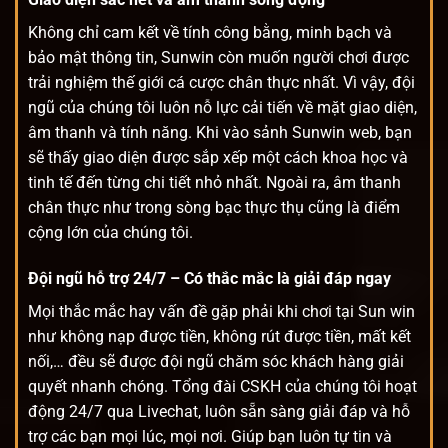
Không chỉ cam kết về tính công bằng, minh bạch và
bảo mật thông tin, Sunwin còn muốn người chơi được
trải nghiệm thế giới cá cược chân thực nhất. Vì vậy, đội
ngũ của chúng tôi luôn nỗ lực cải tiến về mặt giao diện,
âm thanh và tính năng. Khi vào sảnh Sunwin web, bạn
sẽ thấy giao diện được sắp xếp một cách khoa học và
tinh tế đến từng chi tiết nhỏ nhất. Ngoài ra, âm thanh
chân thực như trong sòng bạc thực thụ cũng là điểm
cộng lớn của chúng tôi.
Đội ngũ hỗ trợ 24/7 – Có thắc mắc là giải đáp ngay
Mọi thắc mắc hay vấn đề gặp phải khi chơi tại Sun win
như không nạp được tiền, không rút được tiền, mất kết
nối,… đều sẽ được đội ngũ chăm sóc khách hàng giải
quyết nhanh chóng. Tổng đài CSKH của chúng tôi hoạt
động 24/7 qua Livechat, luôn sẵn sàng giải đáp và hỗ
trợ các bạn mọi lúc, mọi nơi. Giúp bạn luôn tự tin và