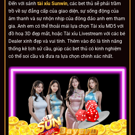
Đến với sảnh
tài xỉu Sunwin
, các bet thủ sẽ phải trầm
trồ về sự đẳng cấp của giao diện, sự sống động của
âm thanh và sự nhộn nhịp của đông đảo anh em tham
gia. Anh em có thể thoải mái lựa chọn Tài xỉu MD5 với
đồ hoạ 3D đẹp mắt, hoặc Tài xỉu Livestream với các bé
Dealer xinh đẹp và vui tính. Thêm vào đó là tính năng
thống kê lịch sử cầu, giúp các bet thủ có kinh nghiệm
có thể soi cầu và đưa ra lựa chọn chính xác nhất.