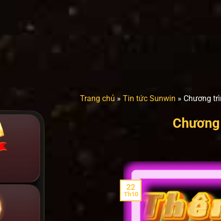
Bỏ
qua
nội
dung
Trang chủ
»
Tin tức Sunwin
»
Chương tr
Chương 
22
Th10