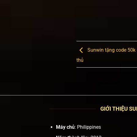
Sunwin tặng code 50k 
thủ
GIỚI THIỆU S
Máy chủ
: Philippines