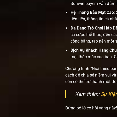
Sunwin.bayern vẫn đảm b
Hệ Thống Bảo Mật Cao
:
tiên tiến, thông tin cá n
Đa Dạng Trò Chơi Hấp D
cá cược thể thao, đến các
công bằng, tạo nên một s
Dịch Vụ Khách Hàng Chu
mọi thắc mắc của bạn. Ch
Chương trình “Giới thiệu bạ
cách để chia sẻ niềm vui và 
còn có thể trở thành một đố
Xem thêm:
Sự Kiệ
Đừng bỏ lỡ cơ hội vàng này