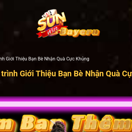
ình Giới Thiệu Bạn Bè Nhận Quà Cực Khủng
trình Giới Thiệu Bạn Bè Nhận Quà C