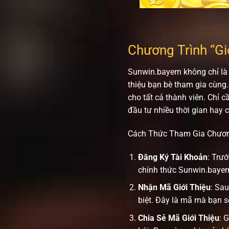
Chương Trình “
Gi
Sunwin.bayern không chỉ là 
thiệu bạn bè tham gia cùng.
cho tất cả thành viên. Chỉ 
đầu tư nhiều thời gian hay 
Cách Thức Tham Gia Chương
Đăng Ký Tài Khoản
: Trư
chính thức Sunwin.bayer
Nhận Mã Giới Thiệu
: Sa
biệt. Đây là mã mà bạn s
Chia Sẻ Mã Giới Thiệu
: 