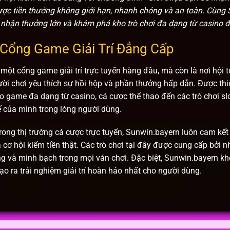
ược tiền thưởng không giới hạn, nhanh chóng và an toàn. Cùng
nhận thưởng lớn và khám phá kho trò chơi đa dạng từ casino đ
 Cổng Game Giải Trí Đẳng Cấp
một cổng game giải trí trực tuyến hàng đầu, mà còn là nơi hội 
i chơi yêu thích sự hồi hộp và phần thưởng hấp dẫn. Được thiết
 game đa dạng từ casino, cá cược thể thao đến các trò chơi sl
ế của mình trong lòng người dùng.
rong thị trường cá cược trực tuyến, Sunwin.bayern luôn cam kết
 cơ hội kiếm tiền thật. Các trò chơi tại đây được cung cấp bởi 
g và minh bạch trong mọi ván chơi. Đặc biệt, Sunwin.bayern k
ạo ra trải nghiệm giải trí hoàn hảo nhất cho người dùng.