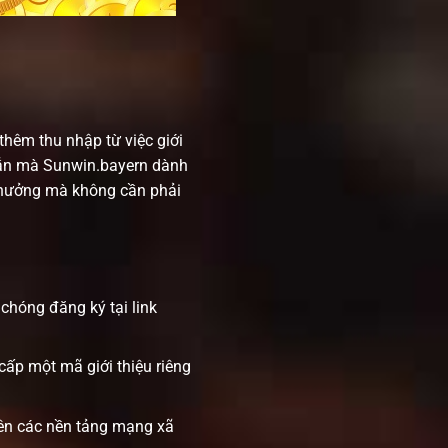
thêm thu nhập từ việc giới
 dẫn mà Sunwin.bayern dành
n thưởng mà không cần phải
 chóng đăng ký tại link
cấp một mã giới thiệu riêng
trên các nền tảng mạng xã