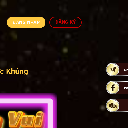
ĐĂNG KÝ
ĐĂNG NHẬP
ực Khủng