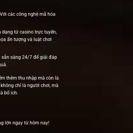
 Với các công nghệ mã hóa
a dạng từ casino trực tuyến,
họa ấn tượng và luật chơi
n sẵn sàng 24/7 để giải đáp
quả.
kiếm thêm thu nhập mà còn là
 không chỉ là người chơi, mà
à bổ ích.
ng lớn ngay từ hôm nay!