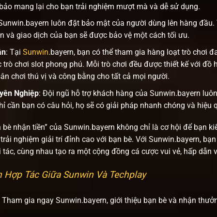
ảo mang lại cho bạn trải nghiệm mượt mà và dễ sử dụng.
 Sunwin.bayern luôn đặt bảo mật của người dùng lên hàng đầu.
hân và giao dịch của bạn sẽ được bảo vệ một cách tối ưu.
ẫn
: Tại
Sunwin
.bayern, bạn có thể tham gia hàng loạt trò chơi đ
 trò chơi slot phong phú. Mỗi trò chơi đều được thiết kế với đồ 
ân chơi thú vị và công bằng cho tất cả mọi người.
yên Nghiệp
: Đội ngũ hỗ trợ khách hàng của Sunwin.bayern luô
ỉ cần bạn có câu hỏi, họ sẽ có giải pháp nhanh chóng và hiệu 
n bè nhận tiền” của Sunwin.bayern không chỉ là cơ hội để bạn 
trải nghiệm giải trí đỉnh cao với bạn bè. Với Sunwin.bayern, bạn
i tác, cùng nhau tạo ra một cộng đồng cá cược vui vẻ, hấp dẫn v
n Hợp Tác Giữa Sunwin Và Techplay
! Tham gia ngay Sunwin.bayern, giới thiệu bạn bè và nhận thưở