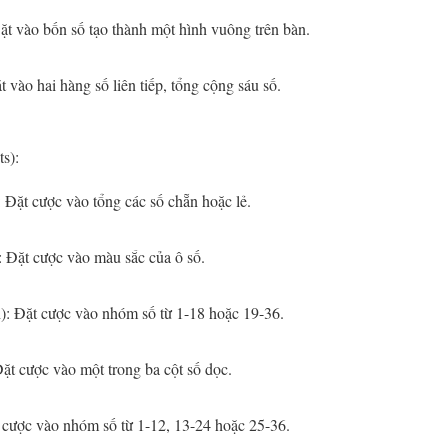
ặt vào bốn số tạo thành một hình vuông trên bàn.
 vào hai hàng số liên tiếp, tổng cộng sáu số.
s):
 Đặt cược vào tổng các số chẵn hoặc lẻ.
 Đặt cược vào màu sắc của ô số.
: Đặt cược vào nhóm số từ 1-18 hoặc 19-36.
ặt cược vào một trong ba cột số dọc.
 cược vào nhóm số từ 1-12, 13-24 hoặc 25-36.