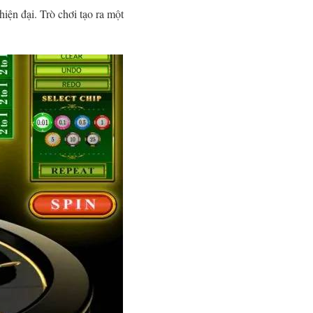
iện đại. Trò chơi tạo ra một