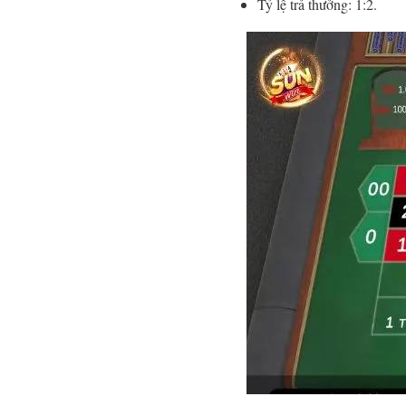
Tỷ lệ trả thưởng: 1:2.