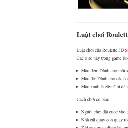
Luật chơi Roulet
S
Luật chơi của Roulette 3D
Các ô số này trong game Rou
Màu đen: Dành cho một số
Màu đỏ: Dành cho các ô c
Màu xanh lá cây: Chỉ dành
Cách chơi cơ bản:
Người chơi đặt cược vào 
Nhà cái quay con quay ro
Khi con quay dừng lại, qu