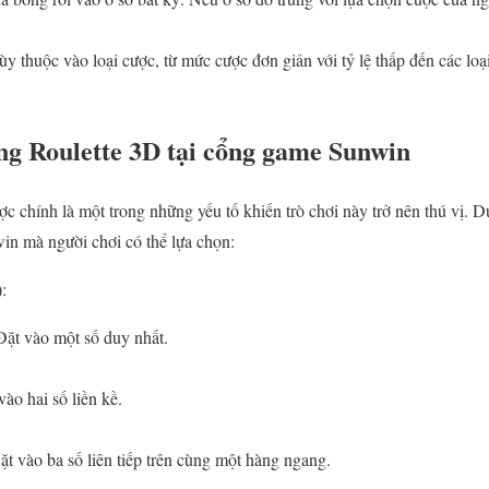
tùy thuộc vào loại cược, từ mức cược đơn giản với tỷ lệ thấp đến các lo
ong Roulette 3D tại cổng game Sunwin
ợc chính là một trong những yếu tố khiến trò chơi này trở nên thú vị. D
in mà người chơi có thể lựa chọn:
:
Đặt vào một số duy nhất.
vào hai số liền kề.
ặt vào ba số liên tiếp trên cùng một hàng ngang.