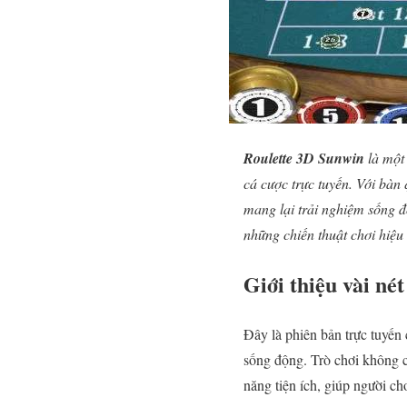
Roulette 3D Sunwin
là một 
cá cược trực tuyến. Với bàn 
mang lại trải nghiệm sống 
những chiến thuật chơi hiệu 
Giới thiệu vài n
Đây là phiên bản trực tuyến 
sống động. Trò chơi không c
năng tiện ích, giúp người ch