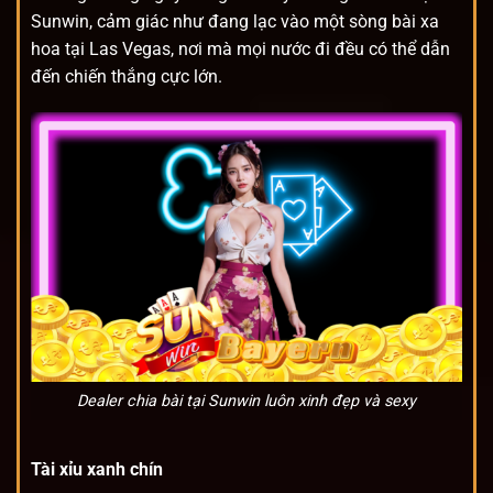
Sunwin, cảm giác như đang lạc vào một sòng bài xa
hoa tại Las Vegas, nơi mà mọi nước đi đều có thể dẫn
đến chiến thắng cực lớn.
Dealer chia bài tại Sunwin luôn xinh đẹp và sexy
Tài xỉu xanh chín