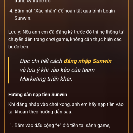
đăng ký trước đó.
Bấm nút “Xác nhận” để hoàn tất quá trình Login
Sunwin.
Lưu ý: Nếu anh em đã đăng ký trước đó thì hệ thống tự
chuyển đến trang chơi game, không cần thực hiện các
bước trên.
Đọc chi tiết cách
đăng nhập Sunwin
và lưu ý khi vào kèo của team
Marketing triển khai.
Hướng dẫn nạp tiền Sunwin
Khi đăng nhập vào chơi xong, anh em hãy nạp tiền vào
tài khoản theo hướng dẫn sau:
Bấm vào dấu cộng “+” ở ô tiền tại sảnh game,