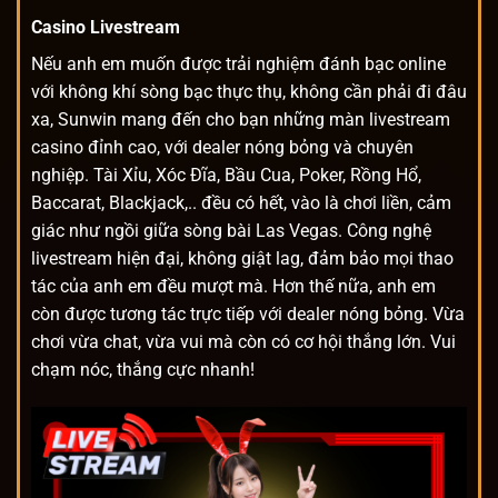
Casino Livestream
Nếu anh em muốn được trải nghiệm đánh bạc online
với không khí sòng bạc thực thụ, không cần phải đi đâu
xa, Sunwin mang đến cho bạn những màn livestream
casino đỉnh cao, với dealer nóng bỏng và chuyên
nghiệp. Tài Xỉu, Xóc Đĩa, Bầu Cua, Poker, Rồng Hổ,
Baccarat, Blackjack,.. đều có hết, vào là chơi liền, cảm
giác như ngồi giữa sòng bài Las Vegas. Công nghệ
livestream hiện đại, không giật lag, đảm bảo mọi thao
tác của anh em đều mượt mà. Hơn thế nữa, anh em
còn được tương tác trực tiếp với dealer nóng bỏng. Vừa
chơi vừa chat, vừa vui mà còn có cơ hội thắng lớn. Vui
chạm nóc, thắng cực nhanh!