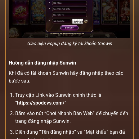
Giao diện Popup đăng ký tài khoản Sunwin
Hướng dẫn đăng nhập Sunwin
Khi đã có tài khoản Sunwin hãy đăng nhập theo các
bước sau:
Truy cập Link vào Sunwin chính thức là
“
https://spodevs.com/
“
Bấm vào nút “Chơi Nhanh Bản Web” để chuyển đến
trang đăng nhập Sunwin.
Điền đúng “Tên đăng nhập” và “Mật khẩu” bạn đã