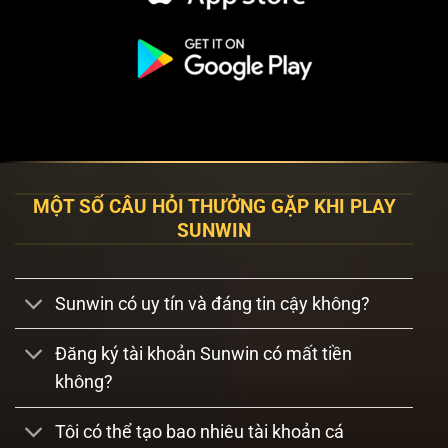
MỘT SỐ CÂU HỎI THƯỞNG GẶP KHI PLAY
SUNWIN
Sunwin có uy tín và đáng tin cậy không?
Đăng ký tài khoản Sunwin có mất tiền
không?
Tôi có thể tạo bao nhiêu tài khoản cá