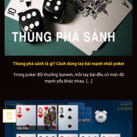
Thùng phá sảnh là gì? Cách dùng tay bài mạnh nhất poker
Trong poker đổi thưởng Sunwin, mỗi tay bài đều có mức độ
mạnh yếu khác nhau. [...]
01
Th4