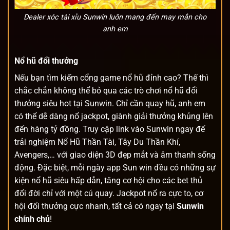
Dealer xóc tài xỉu Sunwin luôn mang đến may mắn cho
anh em
Nổ hũ đổi thưởng
Nếu bạn tìm kiếm cổng game nổ hũ đỉnh cao? Thế thì
chắc chắn không thể bỏ qua các trò chơi nổ hũ đổi
thưởng siêu hot tại Sunwin. Chỉ cần quay hũ, anh em
có thể dễ dàng nổ jackpot, giành giải thưởng khủng lên
đến hàng tỷ đồng. Truy cập link vào Sunwin ngay để
trải nghiệm Nổ Hũ Thần Tài, Tây Du Thần Khí,
Avengers,… với giao diện 3D đẹp mắt và âm thanh sống
động. Đặc biệt, mỗi ngày app Sun win đều có những sự
kiện nổ hũ siêu hấp dẫn, tăng cơ hội cho các bet thủ
đổi đời chỉ với một cú quay. Jackpot nổ ra cực to, cơ
hội đổi thưởng cực nhanh, tất cả có ngay tại
Sunwin
chính chủ
!