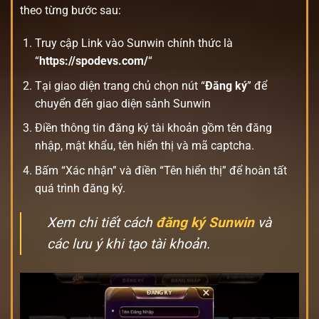
theo từng bước sau:
Truy cập Link vào Sunwin chính thức là
“
https://spodevs.com/
“
Tại giao diện trang chủ chọn nút “
Đăng ký
” để
chuyển đến giao diện sảnh Sunwin
Điền thông tin đăng ký tài khoản gồm tên đăng
nhập, mật khẩu, tên hiển thị và mã captcha.
Bấm “Xác nhận” và điền “Tên hiển thị” để hoàn tất
quá trình đăng ký.
Xem chi tiết cách
đăng ký Sunwin
và
các lưu ý khi tạo tài khoản.