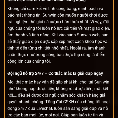
Không chỉ cam kết về tính công bằng, minh bạch và
bảo mật thông tin, Sunwin còn muốn người chơi được
trải nghiệm thế giới cá cược chân thực nhất. Vì vậy, đội
ngũ của chúng tôi luôn nỗ lực cải tiến về mặt giao diện,
âm thanh và tính năng. Khi vào sảnh Sunwin web, bạn
sẽ thấy giao diện được sắp xếp một cách khoa học và
tinh tế đến từng chi tiết nhỏ nhất. Ngoài ra, âm thanh
chân thực như trong sòng bạc thực thụ cũng là điểm
cộng lớn của chúng tôi.
Đội ngũ hỗ trợ 24/7 – Có thắc mắc là giải đáp ngay
Mọi thắc mắc hay vấn đề gặp phải khi chơi tại Sun win
như không nạp được tiền, không rút được tiền, mất kết
nối,… đều sẽ được đội ngũ chăm sóc khách hàng giải
quyết nhanh chóng. Tổng đài CSKH của chúng tôi hoạt
động 24/7 qua Livechat, luôn sẵn sàng giải đáp và hỗ
trợ các bạn mọi lúc, mọi nơi. Giúp bạn luôn tự tin và