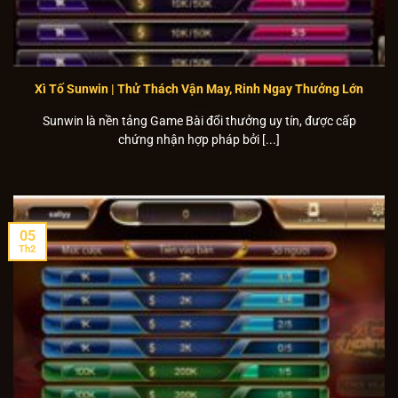
Xì Tố Sunwin | Thử Thách Vận May, Rinh Ngay Thưởng Lớn
Sunwin là nền tảng Game Bài đổi thưởng uy tín, được cấp
chứng nhận hợp pháp bởi [...]
05
Th2