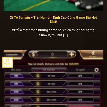
Xì Tố Sunwin – Trải Nghiệm Đỉnh Cao Cùng Game Bài Hot
Nhất
Xì tố là một trong những game bài chiến thuật nổi bật tại
Sunwin, thu hút [...]
22
Th10