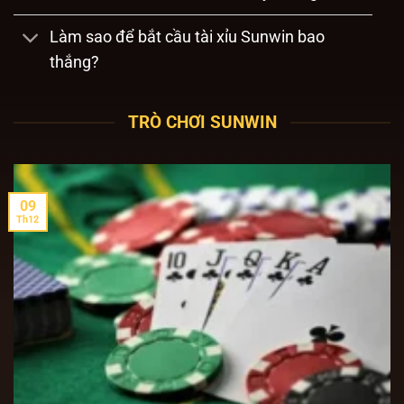
Làm sao để bắt cầu tài xỉu Sunwin bao
thắng?
TRÒ CHƠI SUNWIN
09
Th12