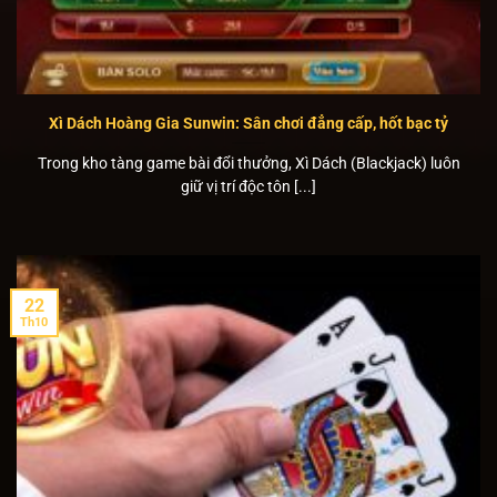
Xì Dách Hoàng Gia Sunwin: Sân chơi đẳng cấp, hốt bạc tỷ
Trong kho tàng game bài đổi thưởng, Xì Dách (Blackjack) luôn
giữ vị trí độc tôn [...]
22
Th10