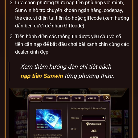
Lựa chọn phương thức nạp tiền phù hợp với mình,
Sunwin hỗ trợ chuyển khoản ngân hàng, codepay,
thẻ cào, ví điện tử, tiền ảo hoặc giftcode (xem hướng
dẫn bên dưới để nhận Giftcode).
Tiến hành điền các thông tin được yêu cầu và số
tiền cần nạp để bắt đầu chơi bài xanh chín cùng các
dealer xinh đẹp.
Xem thêm hướng dẫn chi tiết cách
nạp tiền Sunwin
từng phương thức.