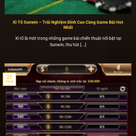
Xì Tố Sunwin – Trải Nghiệm Đỉnh Cao Cùng Game Bài Hot
Nhất
Xì tố là một trong những game bài chiến thuật nổi bật tại
Sunwin, thu hút [...]
22
Th10