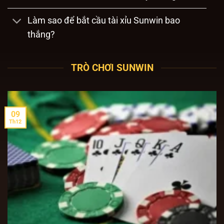
Làm sao để bắt cầu tài xỉu Sunwin bao
thắng?
TRÒ CHƠI SUNWIN
09
Th12