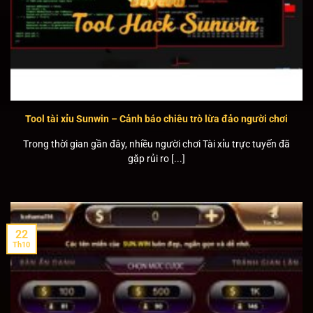
Tool tài xỉu Sunwin – Cảnh báo chiêu trò lừa đảo người chơi
Trong thời gian gần đây, nhiều người chơi Tài xỉu trực tuyến đã
gặp rủi ro [...]
22
Th10