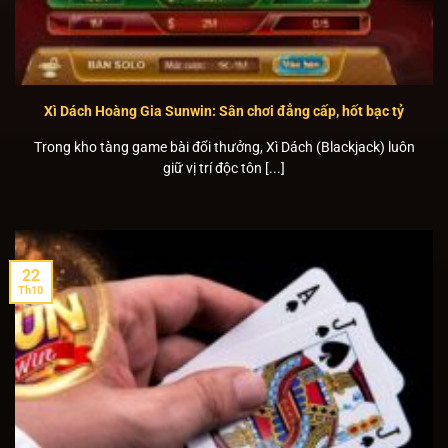
Xì Dách Hoàng Gia Sunwin: Sân chơi đẳng cấp, hốt bạc tỷ
Trong kho tàng game bài đổi thưởng, Xì Dách (Blackjack) luôn
giữ vị trí độc tôn [...]
22
Th10