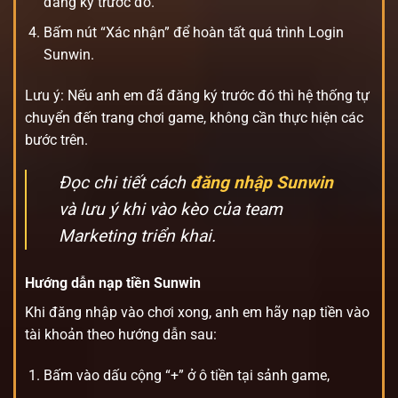
đăng ký trước đó.
Bấm nút “Xác nhận” để hoàn tất quá trình Login
Sunwin.
Lưu ý: Nếu anh em đã đăng ký trước đó thì hệ thống tự
chuyển đến trang chơi game, không cần thực hiện các
bước trên.
Đọc chi tiết cách
đăng nhập Sunwin
và lưu ý khi vào kèo của team
Marketing triển khai.
Hướng dẫn nạp tiền Sunwin
Khi đăng nhập vào chơi xong, anh em hãy nạp tiền vào
tài khoản theo hướng dẫn sau:
Bấm vào dấu cộng “+” ở ô tiền tại sảnh game,