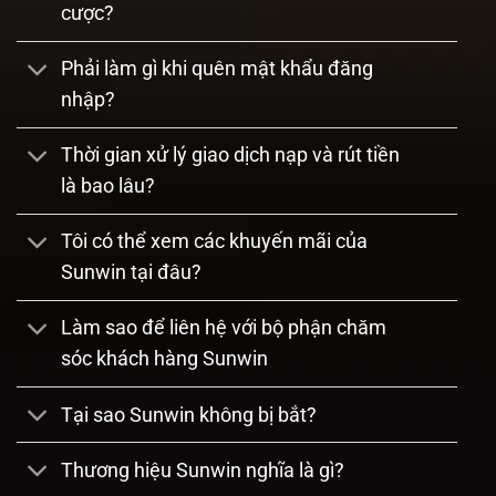
cược?
Phải làm gì khi quên mật khẩu đăng
nhập?
Thời gian xử lý giao dịch nạp và rút tiền
là bao lâu?
Tôi có thể xem các khuyến mãi của
Sunwin tại đâu?
Làm sao để liên hệ với bộ phận chăm
sóc khách hàng Sunwin
Tại sao Sunwin không bị bắt?
Thương hiệu Sunwin nghĩa là gì?