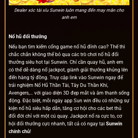
Dealer xóc tài xỉu Sunwin luôn mang đến may mắn cho
anh em
Nổ hũ đổi thưởng
Nếu bạn tìm kiếm cổng game nổ hũ đỉnh cao? Thế thì
chắc chắn không thể bỏ qua các trò chơi nổ hũ đổi
thưởng siêu hot tại Sunwin. Chỉ cần quay hũ, anh em
có thể dễ dàng nổ jackpot, giành giải thưởng khủng lên
đến hàng tỷ đồng. Truy cập link vào Sunwin ngay để
trải nghiệm Nổ Hũ Thần Tài, Tây Du Thần Khí,
Avengers,… với giao diện 3D đẹp mắt và âm thanh sống
động. Đặc biệt, mỗi ngày app Sun win đều có những sự
kiện nổ hũ siêu hấp dẫn, tăng cơ hội cho các bet thủ
đổi đời chỉ với một cú quay. Jackpot nổ ra cực to, cơ
hội đổi thưởng cực nhanh, tất cả có ngay tại
Sunwin
chính chủ
!