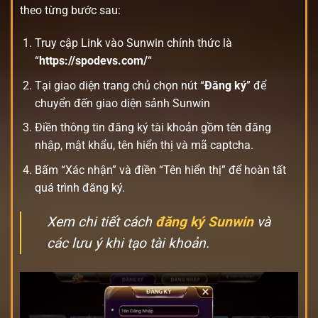
theo từng bước sau:
Truy cập Link vào Sunwin chính thức là
“
https://spodevs.com/
“
Tại giao diện trang chủ chọn nút “
Đăng ký
” để
chuyển đến giao diện sảnh Sunwin
Điền thông tin đăng ký tài khoản gồm tên đăng
nhập, mật khẩu, tên hiển thị và mã captcha.
Bấm “Xác nhận” và điền “Tên hiển thị” để hoàn tất
quá trình đăng ký.
Xem chi tiết cách
đăng ký Sunwin
và
các lưu ý khi tạo tài khoản.