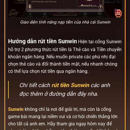
Giao diện tính năng nạp tiền của nhà cái Sunwin
Hướng dẫn rút tiền Sunwin
Hiện tại cổng Sunwin
hỗ trợ 2 phương thức rút tiền là Thẻ cào và Tiền chuyển
khoản ngân hàng. Nếu muốn private các phú nhị đại
chọn thẻ cào và đổi thành tiền mặt, nếu nhanh chóng
có thể lựa chọn rút tiền qua ngân hàng.
Chi tiết cách
rút tiền Sunwin
các anh
đọc thêm ở đường dẫn đây nha.
Sunwin
không chỉ là nơi để giải trí, mà còn là cổng
game bài mang lại niềm vui và cơ hội chiến thắng lớn
cho tất cả anh em. Hãy tham gia ngay hôm nay để