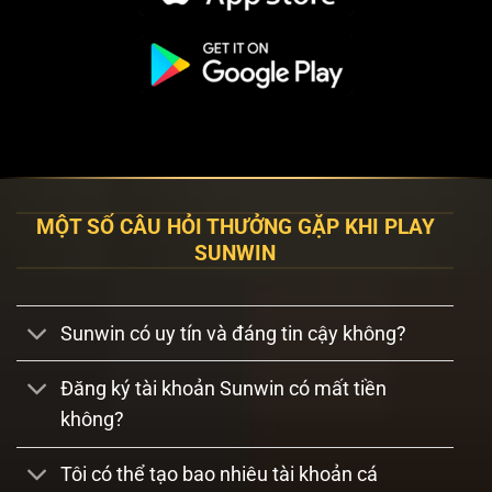
MỘT SỐ CÂU HỎI THƯỞNG GẶP KHI PLAY
SUNWIN
Sunwin có uy tín và đáng tin cậy không?
Đăng ký tài khoản Sunwin có mất tiền
không?
Tôi có thể tạo bao nhiêu tài khoản cá